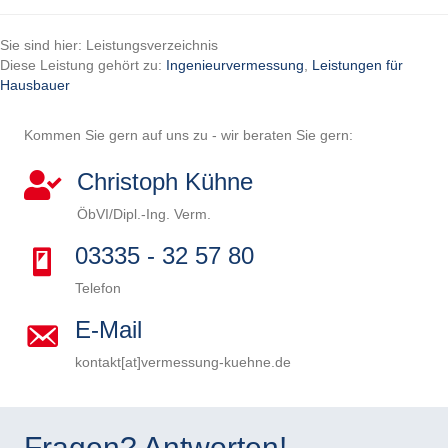
Sie sind hier: Leistungsverzeichnis
Diese Leistung gehört zu:
Ingenieurvermessung
,
Leistungen für
Hausbauer
Kommen Sie gern auf uns zu - wir beraten Sie gern:
Christoph Kühne
ÖbVI/Dipl.-Ing. Verm.
03335 - 32 57 80
Telefon
E-Mail
kontakt[at]vermessung-kuehne.de
B
i
B
t
i
B
Fragen? Antworten!