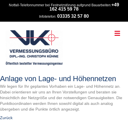
+49
Notfall-Telefonnummer bei Festnetzstörung aufgrund Bauarbeiten:
162 415 59 78
03335 32 57 80
Infotelefon:
Na
Anlage von Lage- und Höhennetzen
Wir legen für Ihr geplantes Vorhaben ein Lage- und Höhennetz an.
Dabei orientieren wir uns an Ihren Vorstellungen und beraten sie
hinsichtlich der Netzgröße und der notwendigen Genauigkeiten. Die
Punktkoordinaten werden Ihnen sowohl digital als auch analog
übergeben und die Punkte örtlich angezeigt.
Zurück