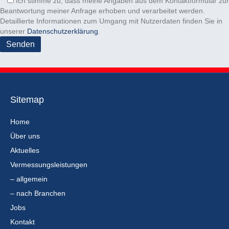
e
Ich stimme zu, dass meine Angaben aus dem Kontaktformular zur
e
.
r
Beantwortung meiner Anfrage erhoben und verarbeitet werden.
e
.
Detaillierte Informationen zum Umgang mit Nutzerdaten finden Sie in
r
unserer
Datenschutzerklärung
.
.
Sitemap
Home
Über uns
Aktuelles
Vermessungsleistungen
– allgemein
– nach Branchen
Jobs
Kontakt