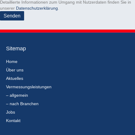
.
Detaillierte Informationen zum Umgang mit Nutzerdaten finden Sie in
r
unserer
Datenschutzerklärung
.
.
Sitemap
Home
Über uns
Aktuelles
Vermessungsleistungen
– allgemein
– nach Branchen
Jobs
Kontakt