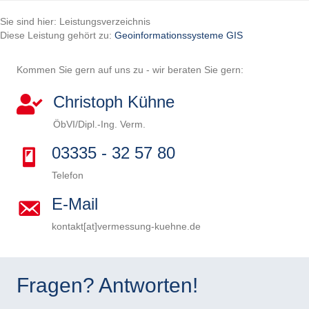
Sie sind hier: Leistungsverzeichnis
Diese Leistung gehört zu:
Geoinformationssysteme GIS
Kommen Sie gern auf uns zu - wir beraten Sie gern:
Christoph Kühne
ÖbVI/Dipl.-Ing. Verm.
03335 - 32 57 80
Telefon
E-Mail
kontakt[at]vermessung-kuehne.de
B
i
B
t
i
B
Fragen? Antworten!
t
t
i
B
e
t
t
i
B