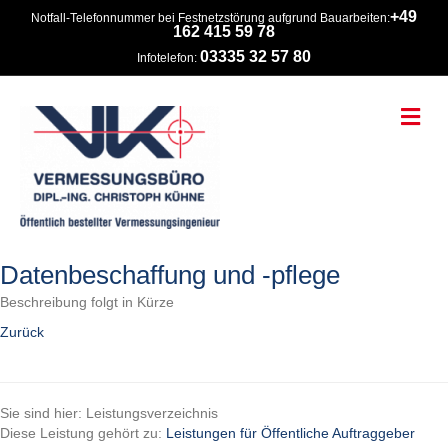
+49
Notfall-Telefonnummer bei Festnetzstörung aufgrund Bauarbeiten:
162 415 59 78
03335 32 57 80
Infotelefon:
Na
Datenbeschaffung und -pflege
Beschreibung folgt in Kürze
Zurück
Sie sind hier: Leistungsverzeichnis
Diese Leistung gehört zu:
Leistungen für Öffentliche Auftraggeber