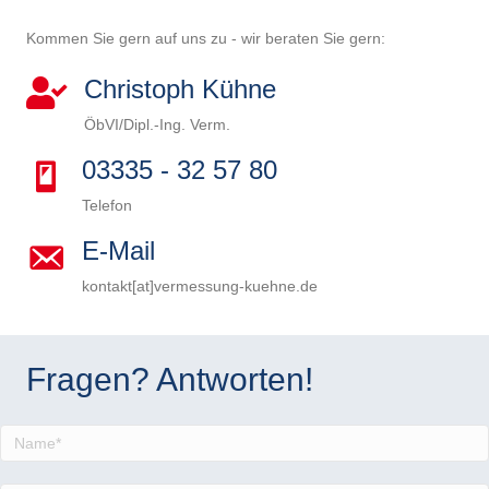
Kommen Sie gern auf uns zu - wir beraten Sie gern:
Christoph Kühne
ÖbVI/Dipl.-Ing. Verm.
03335 - 32 57 80
Telefon
E-Mail
kontakt[at]vermessung-kuehne.de
B
i
B
t
i
B
Fragen? Antworten!
t
t
i
B
e
t
t
i
B
l
e
t
t
i
a
l
e
t
t
s
a
l
e
t