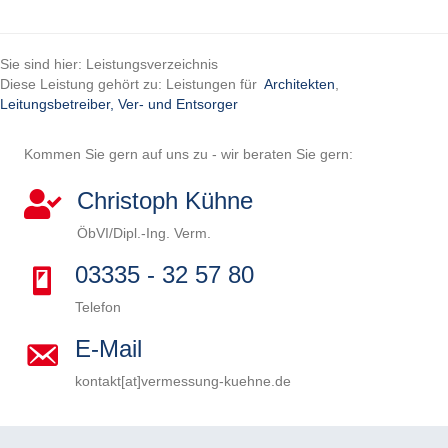
Sie sind hier: Leistungsverzeichnis
Diese Leistung gehört zu: Leistungen für
Architekten
,
Leitungsbetreiber, Ver- und Entsorger
Kommen Sie gern auf uns zu - wir beraten Sie gern:
Christoph Kühne
ÖbVI/Dipl.-Ing. Verm.
03335 - 32 57 80
Telefon
E-Mail
kontakt[at]vermessung-kuehne.de
B
i
B