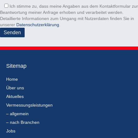
l
.
r
e
Ich stimme zu, dass meine Angaben aus dem Kontaktformular zur
e
.
r
Beantwortung meiner Anfrage erhoben und verarbeitet werden.
e
.
Detaillierte Informationen zum Umgang mit Nutzerdaten finden Sie in
r
unserer
Datenschutzerklärung
.
.
Sitemap
Home
Über uns
Aktuelles
Vermessungsleistungen
– allgemein
– nach Branchen
Jobs