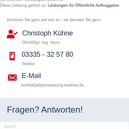
Diese Leistung gehört zu:
Leistungen für Öffentliche Auftraggeber
Kommen Sie gern auf uns zu - wir beraten Sie gern:
Christoph Kühne
ÖbVI/Dipl.-Ing. Verm.
03335 - 32 57 80
Telefon
E-Mail
kontakt[at]vermessung-kuehne.de
B
i
B
t
i
B
Fragen? Antworten!
t
t
i
B
e
t
t
i
B
l
e
t
t
i
a
l
e