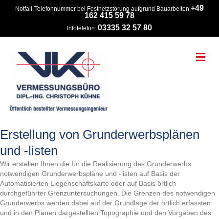
+49
Notfall-Telefonnummer bei Festnetzstörung aufgrund Bauarbeiten:
162 415 59 78
03335 32 57 80
Infotelefon:
Na
Erstellung von Grunderwerbsplänen
und -listen
Wir erstellen Ihnen die für die Realisierung des Grunderwerbs
notwendigen Grunderwerbspläne und -listen auf Basis der
Automatisierten Liegenschaftskarte oder auf Basis örtlich
durchgeführter Grenzuntersuchungen. Die Grenzen des notwendigen
Grunderwerbs werden dabei auf der Grundlage der örtlich erfassten
und in den Plänen dargestellten Topographie und den Vorgaben des