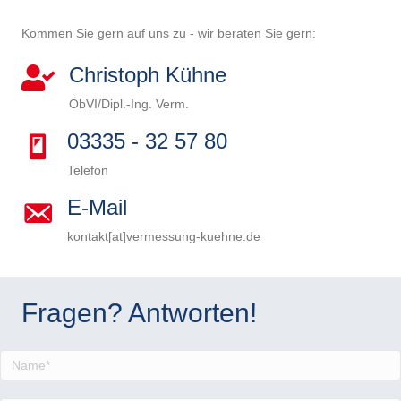
Kommen Sie gern auf uns zu - wir beraten Sie gern:
Christoph Kühne
ÖbVI/Dipl.-Ing. Verm.
03335 - 32 57 80
Telefon
E-Mail
kontakt[at]vermessung-kuehne.de
B
i
B
t
i
B
Fragen? Antworten!
t
t
i
B
e
t
t
i
B
l
e
t
t
i
a
l
e
t
t
s
a
l
e
t