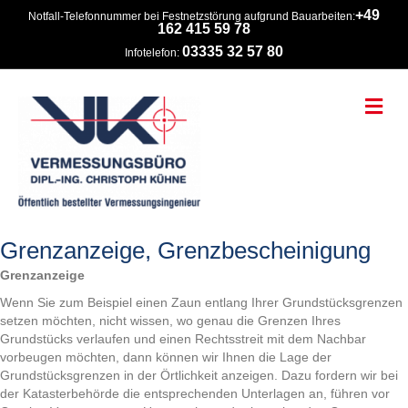
+49
Notfall-Telefonnummer bei Festnetzstörung aufgrund Bauarbeiten:
162 415 59 78
03335 32 57 80
Infotelefon:
Na
Grenzanzeige, Grenzbescheinigung
Grenzanzeige
Wenn Sie zum Beispiel einen Zaun entlang Ihrer Grundstücksgrenzen
setzen möchten, nicht wissen, wo genau die Grenzen Ihres
Grundstücks verlaufen und einen Rechtsstreit mit dem Nachbar
vorbeugen möchten, dann können wir Ihnen die Lage der
Grundstücksgrenzen in der Örtlichkeit anzeigen. Dazu fordern wir bei
der Katasterbehörde die entsprechenden Unterlagen an, führen vor