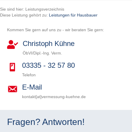
Sie sind hier: Leistungsverzeichnis
Diese Leistung gehört zu:
Leistungen für Hausbauer
Kommen Sie gern auf uns zu - wir beraten Sie gern:
Christoph Kühne
ÖbVI/Dipl.-Ing. Verm.
03335 - 32 57 80
Telefon
E-Mail
kontakt[at]vermessung-kuehne.de
B
i
B
t
i
B
Fragen? Antworten!
t
t
i
B
e
t
t
i
B