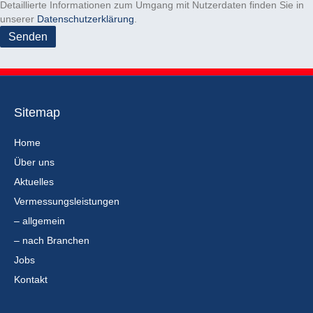
.
Detaillierte Informationen zum Umgang mit Nutzerdaten finden Sie in
r
unserer
Datenschutzerklärung
.
.
Sitemap
Home
Über uns
Aktuelles
Vermessungsleistungen
– allgemein
– nach Branchen
Jobs
Kontakt