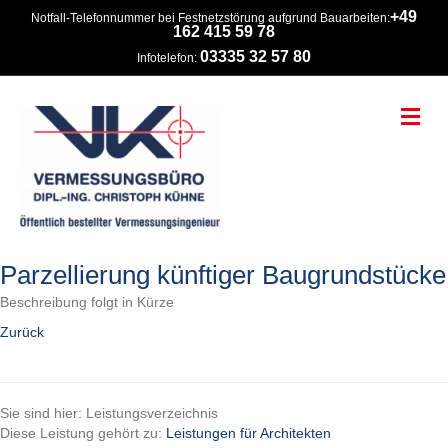
+49
Notfall-Telefonnummer bei Festnetzstörung aufgrund Bauarbeiten:
162 415 59 78
03335 32 57 80
Infotelefon:
Na
Parzellierung künftiger Baugrundstücke
Beschreibung folgt in Kürze
Zurück
Sie sind hier: Leistungsverzeichnis
Diese Leistung gehört zu:
Leistungen für Architekten