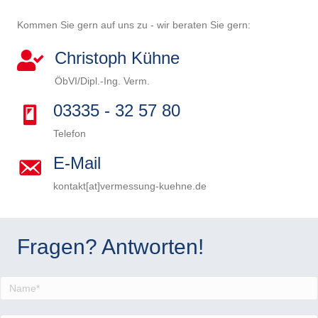
Kommen Sie gern auf uns zu - wir beraten Sie gern:
Christoph Kühne
ÖbVI/Dipl.-Ing. Verm.
03335 - 32 57 80
Telefon
E-Mail
kontakt[at]vermessung-kuehne.de
B
i
B
t
i
B
Fragen? Antworten!
t
t
i
B
e
t
t
i
B
l
e
t
t
i
a
l
e
t
t
s
a
l
e
t