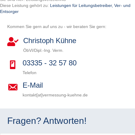
Diese Leistung gehört zu:
Leistungen für Leitungsbetreiber, Ver- und
Entsorger
Kommen Sie gern auf uns zu - wir beraten Sie gern:
Christoph Kühne
ÖbVI/Dipl.-Ing. Verm.
03335 - 32 57 80
Telefon
E-Mail
kontakt[at]vermessung-kuehne.de
B
i
B
t
i
B
Fragen? Antworten!
t
t
i
B
e
t
t
i
B
l
e
t